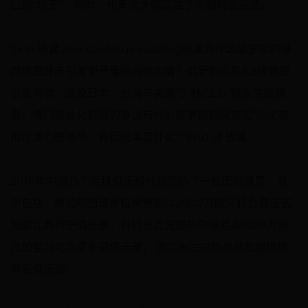
口的“标王”。同时，也再次大幅提高了中超转会纪录。
Skip 热读 and continue reading热读为什么俄罗斯的强
烈地震并未引发更严重的海啸灾情？俄罗斯远东8.8级地震
引发海啸，波及日本、台湾与美国“少林CEO”释永信被调
查：佛门商业化背后的争议与代价俄罗斯超级游艇“Phi”被
扣伦敦心脏地带，背后故事是什么？End of 热读
2016年中国几个足球俱乐部分别签约了一批国际球星，其
中包括：原切尔西球员拉米雷斯以2800万欧元转会费正式
加盟江苏苏宁俱乐部；科特迪瓦国脚热尔维尼奥1500万欧
元加盟河北华夏幸福俱乐部； 国际米兰中场瓜林加盟绿地
申花俱乐部。