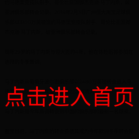
约马德里竞技队射手、哥伦比亚国脚杰克逊·马丁内斯，破
亚洲俱乐部转会记录。2016年2月3日广州恒大淘宝足球俱
乐部以3100万英镑签约马德里竞技队射手、哥伦比亚国脚
杰克逊·马丁内斯，破亚洲俱乐部转会记录。
现年29岁的马丁内斯与恒大签约4年，他在体检后将参加在
迪拜的冬季集训。
马丁内斯从葡萄牙波尔图俱乐部以2480万英镑转会进入马
点击进入首页
德里竞技队后，去年夏天出场22次仅攻入3球。
马丁内斯是今年高调转会到中国的俱乐部的最新一名球星。
截至目前，马丁内斯的转会费使其成为今年欧洲冬季转会窗